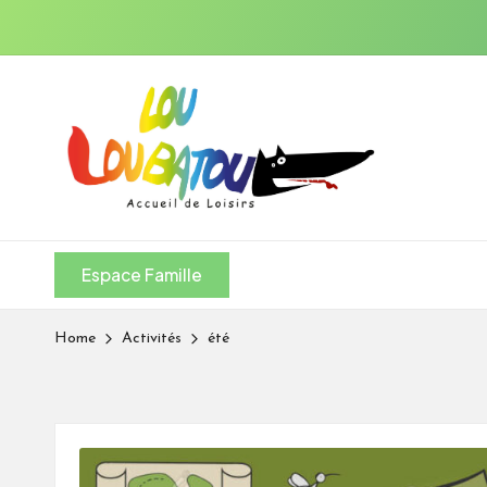
Skip
to
A
content
L
S
H
Espace Famille
L
o
Home
Activités
été
u
L