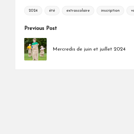
2024
été
extrascolaire
inscription
v
Tags:
Post
Previous Post
navigation
Mercredis de juin et juillet 2024