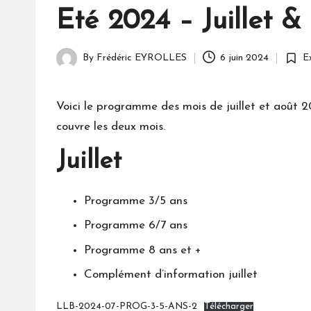
o
in
Eté 2024 – Juillet &
u
b
By
Frédéric EYROLLES
6 juin 2024
Ex
Posted
Poste
by
in
a
Voici le programme des mois de juillet et août 20
t
couvre les deux mois.
o
Juillet
u
Programme 3/5 ans
Programme 6/7 ans
Programme 8 ans et +
Complément d’information juillet
LLB-2024-07-PROG-3-5-ANS-2
Télécharger