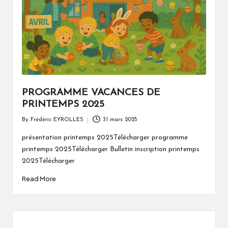
a
t
o
u
PROGRAMME VACANCES DE
PRINTEMPS 2025
By
Frédéric EYROLLES
31 mars 2025
Posted
by
présentation printemps 2025Télécharger programme
printemps 2025Télécharger Bulletin inscription printemps
2025Télécharger
Read More