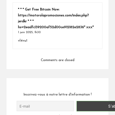
* * * Get Free Bitcoin Now:
https://motorolapromociones.com/index.php?
jerdkr * * *
hs=2eadfc139200af52d00ce912182e2836* ххх*
1 juin 2025,
1h30
vl4vu1
Comments are closed
Inscrivez-vous à notre lettre d'information !