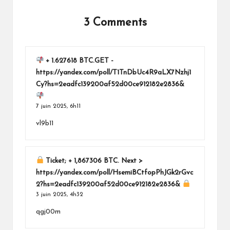
3 Comments
+ 1.627618 BTC.GET -
https://yandex.com/poll/T1TnDbUc4R9aLX7Nzhj1
Cy?hs=2eadfc139200af52d00ce912182e2836&
7 juin 2025,
6h11
vl9b11
Ticket; + 1,867306 BTC. Next >
https://yandex.com/poll/HsemiBCtfopPhJGk2rGvc
2?hs=2eadfc139200af52d00ce912182e2836&
3 juin 2025,
4h32
qgj00m