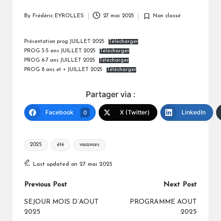
a
By
Frédéric EYROLLES
27 mai 2025
Non classé
Posted
Posted
t
by
in
o
Présentation prog JUILLET 2025
Télécharger
PROG 3-5 ans JUILLET 2025
Télécharger
u
PROG 6-7 ans JUILLET 2025
Télécharger
PROG 8 ans et + JUILLET 2025
Télécharger
Partager via :
Facebook
X (Twitter)
LinkedIn
0
Tags:
2025
été
vacances
Last updated on 27 mai 2025
Post
Previous Post
Next Post
navigation
SEJOUR MOIS D’AOUT
PROGRAMME AOUT
2025
2025