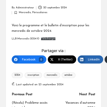
a
By
Administrateur
20 septembre 2024
Posted
t
Mercredis
,
Périscolaires
by
Posted
o
in
Voici le programme et le bulletin d’inscription pour les
u
mercredis de octobre 2024.
LLB-Mercredis-2024-10
Télécharger
Partager via :
Facebook
X (Twitter)
LinkedIn
0
Tags:
2024
inscription
mercredis
octobre
Last updated on 23 septembre 2024
Post
Previous Post
Next Post
navigation
(Résolu) Problème accès
Vacances d’automne