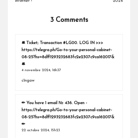
internet !
2024
3 Comments
🛎 Ticket; Transaction #LG00. LOG IN >>>
https://telegra.ph/Go-to-your-personal-cabinet-
08-25?hs=8dff1293232683fc2e2307c9ca162017&
🛎
4 novembre 2024,
16h37
c1ngaw
✏ You have 1 email № 436. Open -
https://telegra.ph/Go-to-your-personal-cabinet-
08-25?hs=8dff1293232683fc2e2307c9ca162017&
✏
22 octobre 2024,
15h23