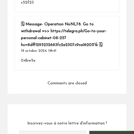
s52f23
🗓 Message- Operation NoNL78. Go to
withdrawal =>> https://telegra.ph/Go-to-your-
personal-cabinet-08-25?
hs=8dff1293232683fc2e2307c9ca162017& 🗓
18 octobre 2024,
19h41
04bw5x
Comments are closed
Inscrivez-vous à notre lettre d'information !