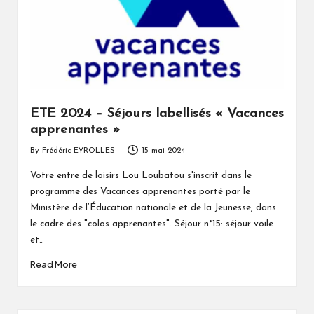
a
t
o
u
ETE 2024 – Séjours labellisés « Vacances
apprenantes »
By
Frédéric EYROLLES
15 mai 2024
Posted
by
Votre entre de loisirs Lou Loubatou s'inscrit dans le
programme des Vacances apprenantes porté par le
Ministère de l’Éducation nationale et de la Jeunesse, dans
le cadre des "colos apprenantes". Séjour n°15: séjour voile
et…
Read More