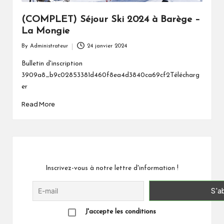
a
(COMPLET) Séjour Ski 2024 à Barège –
t
La Mongie
o
By
Administrateur
24 janvier 2024
Posted
u
by
Bulletin d'inscription
3909a8_b9c02853381d460f8ea4d3840ca69cf2Télécharg
er
Read More
Inscrivez-vous à notre lettre d'information !
J'accepte les conditions