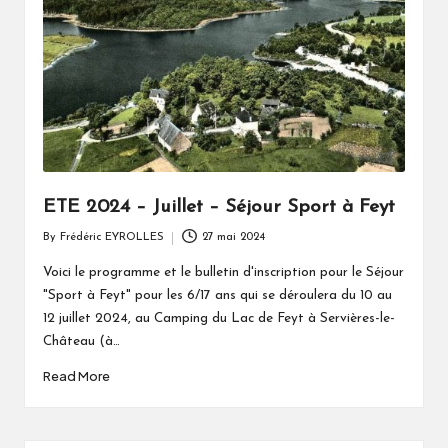
a
t
o
u
ETE 2024 – Juillet – Séjour Sport à Feyt
By
Frédéric EYROLLES
27 mai 2024
Posted
by
Voici le programme et le bulletin d'inscription pour le Séjour
"Sport à Feyt" pour les 6/17 ans qui se déroulera du 10 au
12 juillet 2024, au Camping du Lac de Feyt à Servières-le-
Château (à…
Read More