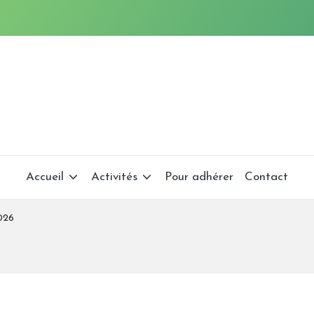
Accueil
Activités
Pour adhérer
Contact
2026