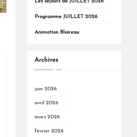
Les séjours de JUILLET 2026
Programme JUILLET 2026
Animation Blaireau
Archives
juin 2026
avril 2026
mars 2026
février 2026