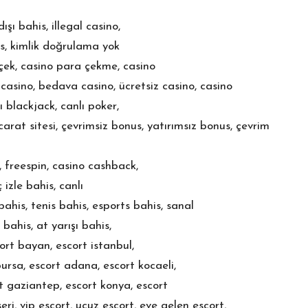
ışı bahis, illegal casino,
s, kimlik doğrulama yok
 çek, casino para çekme, casino
casino, bedava casino, ücretsiz casino, casino
ı blackjack, canlı poker,
arat sitesi, çevrimsiz bonus, yatırımsız bonus, çevrim
, freespin, casino cashback,
zle bahis, canlı
ahis, tenis bahis, esports bahis, sanal
 bahis, at yarışı bahis,
ort bayan, escort istanbul,
bursa, escort adana, escort kocaeli,
rt gaziantep, escort konya, escort
eri, vip escort, ucuz escort, eve gelen escort,